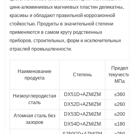
цинк-алюминиевых магниевых пластин деликатны,
красивы и обладают правильной коррозионной
стойкостью. Продукты в значительной степени
применяются в самом кругу родственных
приборов, строительных, форм и исключительных
отраслей промышленности.
Предел
Наименование
Степень
текучести/
продукта
МПа
DX51D+AZM/ZM
≤360
Низкоуглеродистая
сталь
DX52D+AZM/ZM
≤260
DX53D+AZM/ZM
≤200
Атомная сталь без
зазоров
DX54D+AZM/ZM
≤180
S250GD+AZM/ZM
≥250