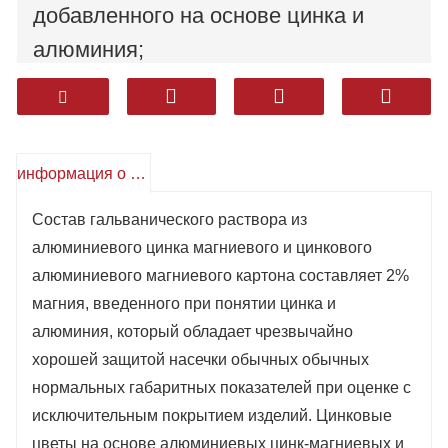
добавленного на основе цинка и
алюминия;
Цинковые цветы на поверхности
алюминиевых цинк-магниевых и
цинковых алюминиевых магниевых
информация о продукте
пластин нежны, красивы и имеют
хорошую коррозионную стойкость.
Состав гальванического раствора из
алюминиевого цинка магниевого и цинкового
Продукция широко используется в
алюминиевого магниевого картона составляет 2%
бытовой технике, строительстве,
магния, введенного при понятии цинка и
строительстве и других отраслях
алюминия, который обладает чрезвычайно
промышленности.
хорошей защитой насечки обычных обычных
нормальных габаритных показателей при оценке с
исключительным покрытием изделий. Цинковые
цветы на основе алюминиевых цинк-магниевых и