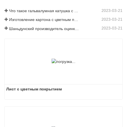
2023-03-21
Что такое гальвалумная катушка с цветным покрытием?
2023-03-21
Изготовление картона с цветным покрытием: картон с цветным покрытием «Снежинка» для украшения правильно скатывается с производственной линии
2023-03-21
Шаньдунский производитель оцинкованного листа с цветным покрытием предоставит вам объяснение своего программного обеспечения.
Лист с цветным покрытием