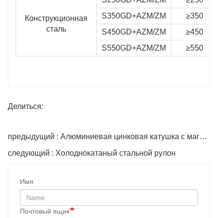
S350GD+AZM/ZM
≥350
Конструкционная
сталь
S450GD+AZM/ZM
≥450
S550GD+AZM/ZM
≥550
Делиться:
предыдущий : Алюминиевая цинковая катушка с магниевым покрытием
следующий : Холоднокатаный стальной рулон
Имя
Почтовый ящик