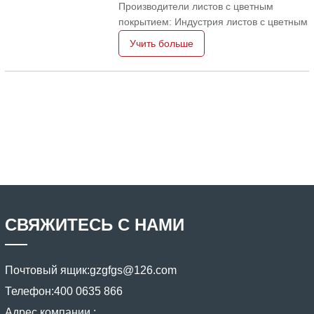
Производители листов с цветным
Гуаньчжоу. Этот продукт является
покрытием: Индустрия листов с цветным
прорывом в непрерывном процессе трех
покрытием также известна как цветной
Учить больше
и
стальной лист и цветной лист. Стальные
листы с цветным покрытием основаны
на холоднокатаных стальных листах и
оцинкованных стальных листах и
изготавливаются из предварительной
обработки
СВЯЖИТЕСЬ С НАМИ
Почтовый ящик:
gzgfgs@126.com
Телефон:
400 0635 866
Адрес компании :