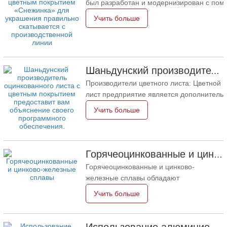
был разработан и модернизирован с пом
по факт основа,
цветным покрытием в
Учить больше
после пол предварительная обработка
Гуанчжоу производитель был эффективно
с конвейера. производство линия, в том 
член семейства листов Guanzhou высока
ставка листа. Этот продукт является
Шаньдунский производитель оцинкованного листа с цветным покрытием предоставит вам объяснение своего программного обеспечения.
Производители цветного листа: Цветной
лист предприятие является дополнительн
лист и тени лист. Цветные металлические
Учить больше
холоднокатаного металла листов и оцинк
производятся из пола предварительной о
Горячеоцинкованные и цинково-железные сплавы
Горячеоцинкованные и цинково-
железные сплавы обладают
замечательными характеристиками,
Учить больше
хорошей коррозионной стойкостью,
формовкой, покрытием и уникальными
свойствами в целом и особенно