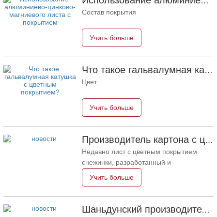
Использование алюминиево-цинково-магниевого листа с покрытием
применяются во внедрении,
Состав покрытия
собственном кругу родственных
приборов, автомобилях и
Учить больше
металлургической промышленности.
Что такое гальвалумная катушка с цветным покрытием?
Цвет
Учить больше
Производитель картона с цветным покрытием: Доска с цветным покрытием Snowflake для украшения успешно свернута с производственной линии
Недавно лист с цветным покрытием
снежинки, разработанный и
модернизированный производителем
Учить больше
листов с цветным покрытием Гуаньчжоу,
был успешно снят с производственной
линии, добавив нового члена в
Шаньдунский производитель оцинкованных цветных листов с покрытием объяснит вам диапазон его применения
семейство премиальных листов