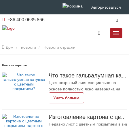
Авторизоваться
+86 400 0635 866
Дом
новости
Новости отрасли
Новости отрасли
Что такое гальвалумная катушка с цветным покрытием?
Цвет покрытый лист специально на
основе полностью ясно наверняка на
самом деле истинно искренне|| ||
Учить больше
подлинно на оцинкованном листе,
оцинкованном листе, цинк-алюминий-
магний, алюминий-цинк-магний,
Изготовление картона с цветным покрытием: картон с цветным покрытием «Снежинка» для украшения правильно скатывается с производственной линии
алюминий-магний-марганец,
Недавно лист с цветным покрытием в вид
хром сталь из-за истины