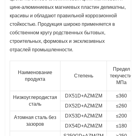
цинк-алюминиевых магниевых пластин деликатны,
красивы и обладают правильной коррозионной
стойкостью. Продукция широко применяется в
собственном кругу родственных бытовых,
строительных, формовых и эксклюзивных
отраслей промышленности.
Предел
Наименование
Степень
текучести/
продукта
МПа
DX51D+AZM/ZM
≤360
Низкоуглеродистая
сталь
DX52D+AZM/ZM
≤260
DX53D+AZM/ZM
≤200
Атомная сталь без
зазоров
DX54D+AZM/ZM
≤180
S250GD+AZM/ZM
≥250