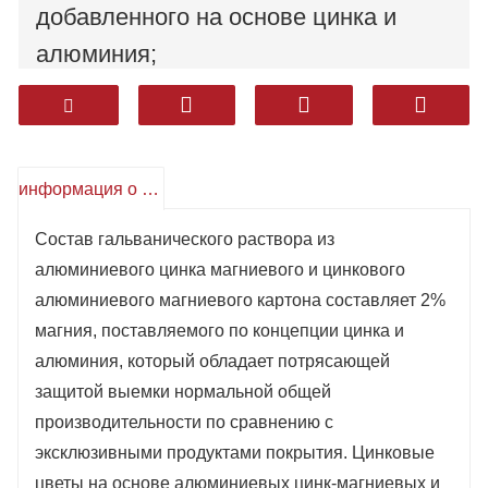
добавленного на основе цинка и
алюминия;
Цинковые цветы на поверхности
алюминиевых цинк-магниевых и
цинковых алюминиевых магниевых
информация о продукте
пластин нежны, красивы и имеют
хорошую коррозионную стойкость.
Состав гальванического раствора из
алюминиевого цинка магниевого и цинкового
Продукция широко используется в
алюминиевого магниевого картона составляет 2%
бытовой технике, строительстве,
магния, поставляемого по концепции цинка и
строительстве и других отраслях
алюминия, который обладает потрясающей
промышленности.
защитой выемки нормальной общей
производительности по сравнению с
эксклюзивными продуктами покрытия. Цинковые
цветы на основе алюминиевых цинк-магниевых и