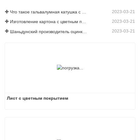
2023-03-21
Что такое гальвалумная катушка с цветным покрытием?
2023-03-21
Изготовление картона с цветным покрытием: картон с цветным покрытием «Снежинка» для украшения правильно скатывается с производственной линии
2023-03-21
Шаньдунский производитель оцинкованного листа с цветным покрытием предоставит вам объяснение своего программного обеспечения.
Лист с цветным покрытием