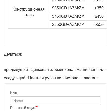
S350GD+AZM/ZM
≥350
Конструкционная
сталь
S450GD+AZM/ZM
≥450
S550GD+AZM/ZM
≥550
Делиться:
предыдущий : Цинковая алюминиевая магниевая плита
следующий : Цветная рулонная листовая пластина
Имя
Почтовый ящик