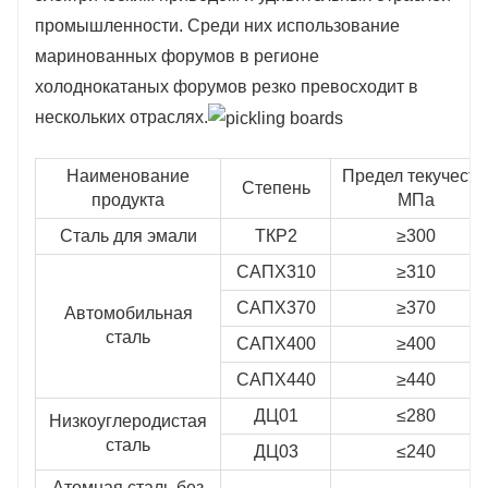
промышленности. Среди них использование
маринованных форумов в регионе
холоднокатаных форумов резко превосходит в
нескольких отраслях.
Наименование
Предел текучести
Степень
продукта
МПа
Сталь для эмали
ТКР2
≥300
САПХ310
≥310
САПХ370
≥370
Автомобильная
сталь
САПХ400
≥400
САПХ440
≥440
ДЦ01
≤280
Низкоуглеродистая
сталь
ДЦ03
≤240
Атомная сталь без