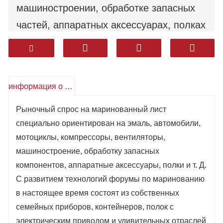
машиностроении, обработке запасных
частей, аппаратных аксессуарах, полках
и т. Д. С развитием технологий
травильные доски в настоящее время
включают бытовую технику, контейнеры,
информация о продукте
электрические шкафы управления и
другие отрасли промышленности.
Рыночный спрос на маринованный лист
специально ориентирован на эмаль, автомобили,
Среди них использование
мотоциклы, компрессоры, вентиляторы,
маринованных плит вместо
машиностроение, обработку запасных
холоднокатаных плит быстро
компонентов, аппаратные аксессуары, полки и т. Д.
развивалось в некоторых отраслях
С развитием технологий форумы по маринованию
в настоящее время состоят из собственных
промышленности.
семейных приборов, контейнеров, полок с
электрическим приводом и удивительных отраслей