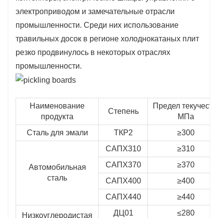
электроприводом и замечательные отрасли
промышленности. Среди них использование
травильных досок в регионе холоднокатаных плит
резко продвинулось в некоторых отраслях
промышленности.
Наименование
Предел текучести
Степень
продукта
МПа
Сталь для эмали
ТКР2
≥300
САПХ310
≥310
САПХ370
≥370
Автомобильная
сталь
САПХ400
≥400
САПХ440
≥440
ДЦ01
≤280
Низкоуглеродистая