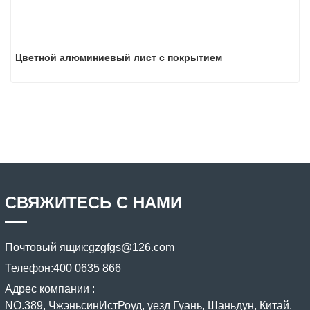
Цветной алюминиевый лист с покрытием
СВЯЖИТЕСЬ С НАМИ
Почтовый ящик:
gzgfgs@126.com
Телефон:
400 0635 866
Адрес компании :
NO.389, ЧжэньсинИстРоуд, уезд Гуань, Шаньдун, Китай.