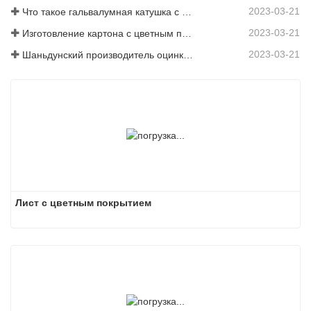
2023-03-21
Что такое гальвалумная катушка с цветным покрытием?
2023-03-21
Изготовление картона с цветным покрытием: картон с цветным покрытием «Снежинка» для украшения правильно скатывается с производственной линии
2023-03-21
Шаньдунский производитель оцинкованного листа с цветным покрытием предоставит вам объяснение своего программного обеспечения.
Лист с цветным покрытием