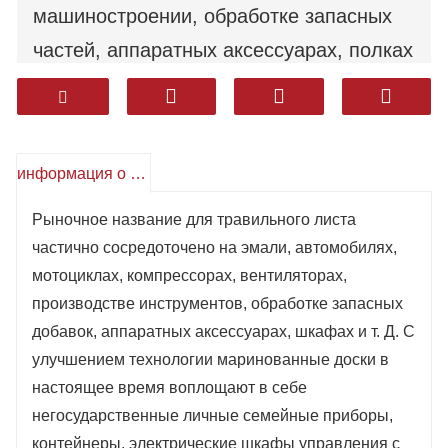
машиностроении, обработке запасных
частей, аппаратных аксессуарах, полках
и т. Д. С развитием технологий
травильные доски в настоящее время
включают бытовую технику, контейнеры,
информация о продукте
электрические шкафы управления и
другие отрасли промышленности.
Рыночное название для травильного листа
частично сосредоточено на эмали, автомобилях,
Среди них использование
мотоциклах, компрессорах, вентиляторах,
маринованных плит вместо
производстве инструментов, обработке запасных
холоднокатаных плит быстро
добавок, аппаратных аксессуарах, шкафах и т. Д. С
развивалось в некоторых отраслях
улучшением технологии маринованные доски в
настоящее время воплощают в себе
промышленности.
негосударственные личные семейные приборы,
контейнеры, электрические шкафы управления с