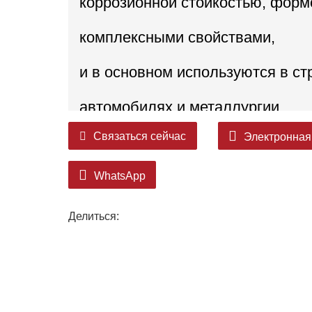
коррозионной стойкостью, форм
комплексными свойствами,
и в основном используются в ст
автомобилях и металлургии.
Связаться сейчас
Электронная
Среди них, в основном использу
ставня дверей, потолочных килей
WhatsApp
Делиться: