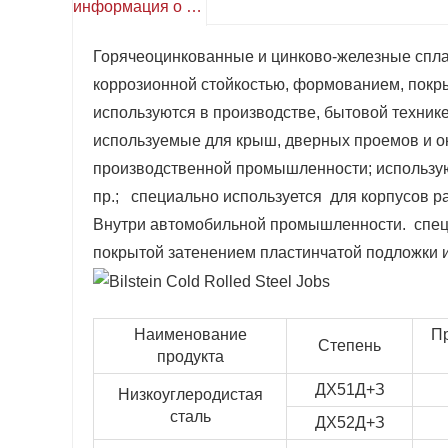
информация о продукте
Горячеоцинкованные и цинково-железные спл
коррозионной стойкостью, формованием, покр
используются в производстве, бытовой техник
используемые для крыш, дверных проемов и око
производственной промышленности; использую
пр.; специально используется для корпусов ра
Внутри автомобильной промышленности. специ
покрытой затенением пластинчатой подложки и
Наименование
Пр
Степень
продукта
ДХ51Д+З
Низкоуглеродистая
сталь
ДХ52Д+З