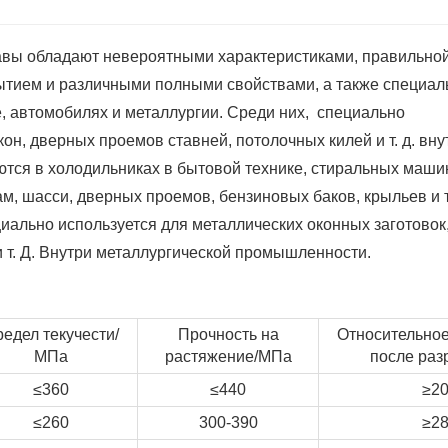
авы обладают невероятными характеристиками, правильно
ытием и различными полными свойствами, а также специал
е, автомобилях и металлургии. Среди них, специально
н, дверных проемов ставней, потолочных килей и т. д. вну
тся в холодильниках в бытовой технике, стиральных маши
м, шасси, дверных проемов, бензиновых баков, крыльев и т
ально используется для металлических оконных заготовок
 т. Д. Внутри металлургической промышленности.
едел текучести/
Прочность на
Относительное
МПа
растяжение/МПа
после раз
≤360
≤440
≥2
≤260
300-390
≥2