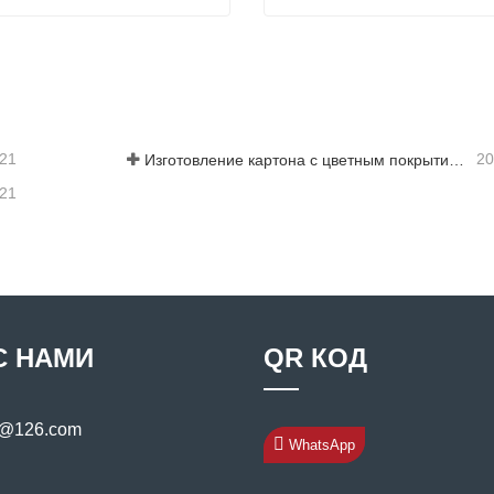
ный лист с покрытием
Лист с цветным покрытие
заться сейчас
Связаться сейчас
-21
20
Изготовление картона с цветным покрытием: картон с цветным покрытием «Снежинка» для украшения правильно скатывается с производственной линии
-21
С НАМИ
QR КОД
s@126.com
WhatsApp