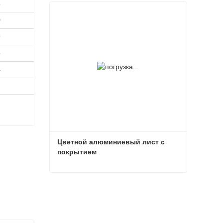
Лист с цветным покрытием
8
Связаться сейчас
0
9
6
4
Цветной алюминиевый лист с 
покрытием
Цветной алюминиевый лист с покрытием
Связаться сейчас