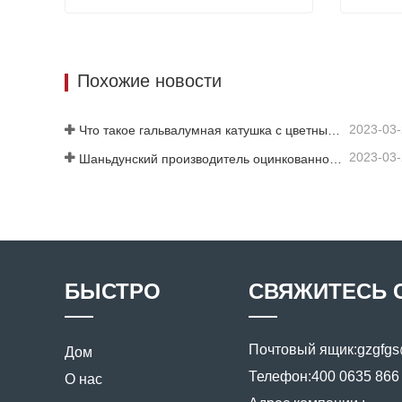
Лист с цветным покрытием
Красоч
Связаться сейчас
Свя
Похожие новости
2023-03
Что такое гальвалумная катушка с цветным покрытием?
2023-03
Шаньдунский производитель оцинкованного листа с цветным покрытием предоставит вам объяснение своего программного обеспечения.
БЫСТРО
СВЯЖИТЕСЬ 
Почтовый ящик:
gzgfg
Дом
Телефон:
400 0635 866
О нас