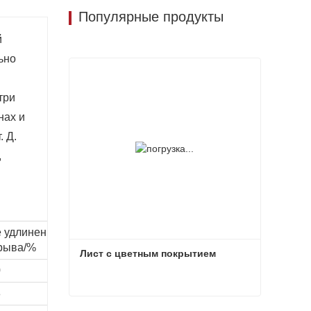
Популярные продукты
й
ьно
три
нах и
. Д.
,
 удлинение
рыва/%
Лист с цветным покрытием
0
8