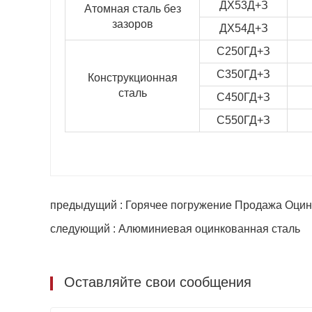
ДХ53Д+З
Атомная сталь без
зазоров
ДХ54Д+З
С250ГД+З
С350ГД+З
Конструкционная
сталь
С450ГД+З
С550ГД+З
предыдущий : Горячее погружение Продажа Оцин
следующий : Алюминиевая оцинкованная сталь
Оставляйте свои сообщения