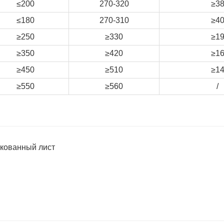
≤200
270-320
≥3
≤180
270-310
≥4
≥250
≥330
≥1
≥350
≥420
≥1
≥450
≥510
≥1
≥550
≥560
/
кованный лист