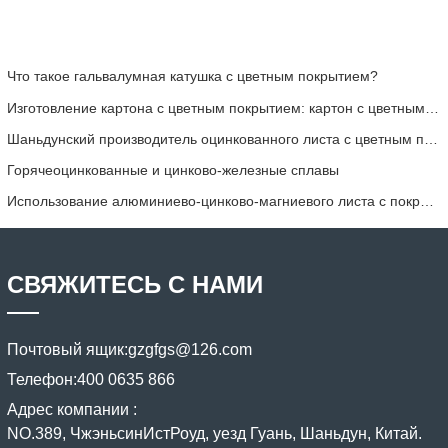
Что такое гальвалумная катушка с цветным покрытием?
Изготовление картона с цветным покрытием: картон с цветным покрытием «Снежинка» для украшения правильно скатывается с производственной линии
Шаньдунский производитель оцинкованного листа с цветным покрытием предоставит вам объяснение своего программного обеспечения.
Горячеоцинкованные и цинково-железные сплавы
Использование алюминиево-цинково-магниевого листа с покрытием
СВЯЖИТЕСЬ С НАМИ
Почтовый ящик:
gzgfgs@126.com
Телефон:
400 0635 866
Адрес компании :
NO.389, ЧжэньсинИстРоуд, уезд Гуань, Шаньдун, Китай.