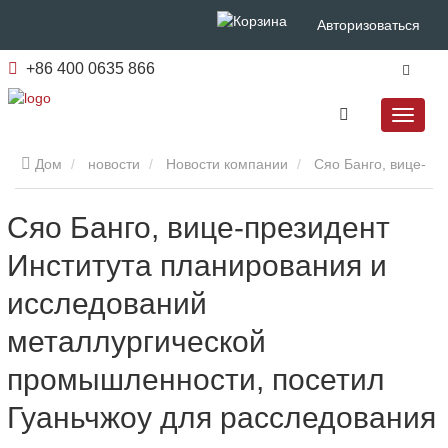
Авторизоваться
+86 400 0635 866
Дом
новости
Новости компании
Сяо Банго, вице-
президент Института планирования и исследований
Сяо Банго, вице-президент
Института планирования и
металлургической промышленности, посетил Гуаньчжоу для
исследований
расследования
металлургической
промышленности, посетил
Гуаньчжоу для расследования