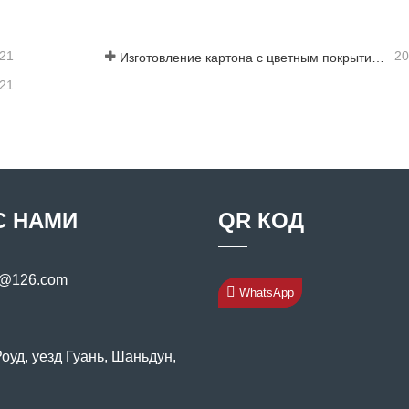
-21
20
Изготовление картона с цветным покрытием: картон с цветным покрытием «Снежинка» для украшения правильно скатывается с производственной линии
-21
С НАМИ
QR КОД
s@126.com
WhatsApp
уд, уезд Гуань, Шаньдун,