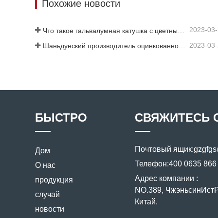
Похожие новости
2023-03
Что такое гальвалумная катушка с цветным покрытием?
2023-03
Шаньдунский производитель оцинкованного листа с цветным покрытием предоставит вам объяснение своего программного обеспечения.
БЫСТРО
СВЯЖИТЕСЬ 
Почтовый ящик:
gzgfg
Дом
Телефон:
400 0635 866
О нас
Адрес компании :
продукция
NO.389, ЧжэньсинИстРо
случай
Китай.
новости