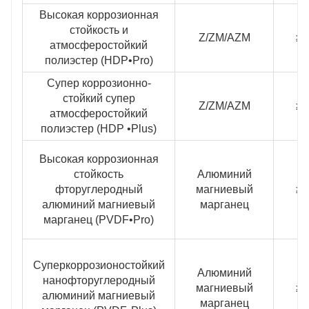
Высокая коррозионная
стойкость и
Z/ZM/AZM
≥2
атмосферостойкий
полиэстер (HDP•Pro)
Супер коррозионно-
стойкий супер
Z/ZM/AZM
≥3
атмосферостойкий
полиэстер (HDP •Plus)
Высокая коррозионная
стойкость
Алюминий
фторуглеродный
магниевый
≥2
алюминий магниевый
марганец
марганец (PVDF•Pro)
Суперкоррозионостойкий
Алюминий
нанофторуглеродный
магниевый
≥3
алюминий магниевый
марганец