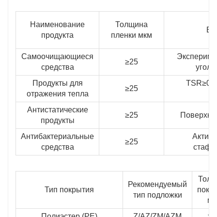
Наименование
Толщина
Ба
продукта
пленки мкм
Самоочищающиеся
Экспериме
≥25
средства
угол 
Продукты для
TSR≥0.25
≥25
отражения тепла
Антистатические
≥25
Поверхно
продукты
Антибактериальные
Активн
≥25
средства
стафи
Толщ
Рекомендуемый
Тип покрытия
покр
тип подложки
мк
Полиэстер (PE)
Z/AZ/ZM/AZM
≥2