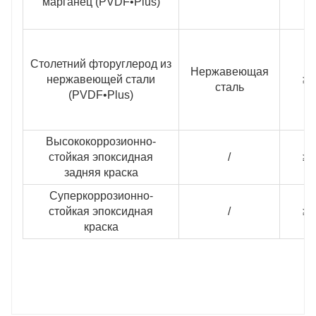
марганец (PVDF•Plus)
Столетний фторуглерод из
Нержавеющая
нержавеющей стали
≥3
сталь
(PVDF•Plus)
Высококоррозионно-
стойкая эпоксидная
/
≥1
задняя краска
Суперкоррозионно-
стойкая эпоксидная
/
≥2
краска