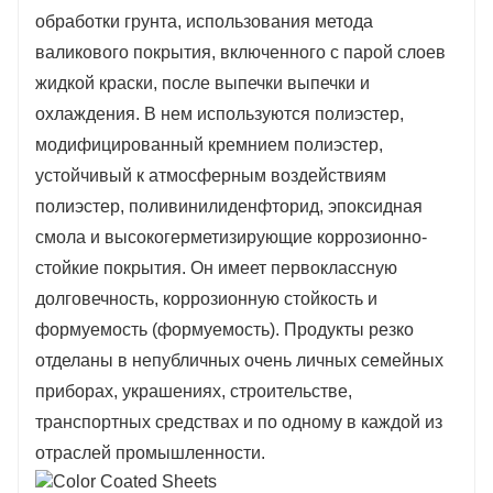
коррозионно-стойкие покрытия.
обработки грунта, использования метода
Он имеет отличную долговечность,
валикового покрытия, включенного с парой слоев
жидкой краски, после выпечки выпечки и
коррозионную стойкость и формуемость
охлаждения. В нем используются полиэстер,
(формуемость).
модифицированный кремнием полиэстер,
Продукция широко используется в
устойчивый к атмосферным воздействиям
бытовой технике, декорировании,
полиэстер, поливинилиденфторид, эпоксидная
строительстве, автомобилестроении и
смола и высокогерметизирующие коррозионно-
стойкие покрытия. Он имеет первоклассную
других отраслях промышленности.
долговечность, коррозионную стойкость и
формуемость (формуемость). Продукты резко
отделаны в непубличных очень личных семейных
приборах, украшениях, строительстве,
транспортных средствах и по одному в каждой из
отраслей промышленности.