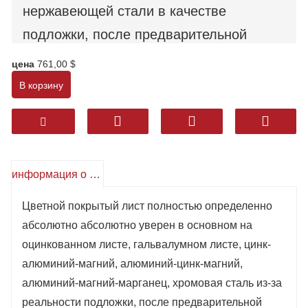
нержавеющей стали в качестве
подложки, после предварительной
обработки поверхности, с
цена
761,00 $
использованием метода валикового
В корзину
покрытия, покрытого несколькими
слоями жидкой краски, после выпечки
выпекать и охлаждать. В нем
используются полиэстер,
информация о продукте
модифицированный кремнием
Цветной покрытый лист полностью определенно
полиэстер, устойчивый к атмосферным
абсолютно абсолютно уверен в основном на
воздействиям полиэстер,
оцинкованном листе, гальвалумном листе, цинк-
алюминий-магний, алюминий-цинк-магний,
поливинилиденфторид, эпоксидная
алюминий-магний-марганец, хромовая сталь из-за
смола и высокогерметизирующие
реальности подложки, после предварительной