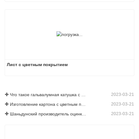
Лист с цветным покрытием
2023-03-21
Что такое гальвалумная катушка с цветным покрытием?
2023-03-21
Изготовление картона с цветным покрытием: картон с цветным покрытием «Снежинка» для украшения правильно скатывается с производственной линии
2023-03-21
Шаньдунский производитель оцинкованного листа с цветным покрытием предоставит вам объяснение своего программного обеспечения.