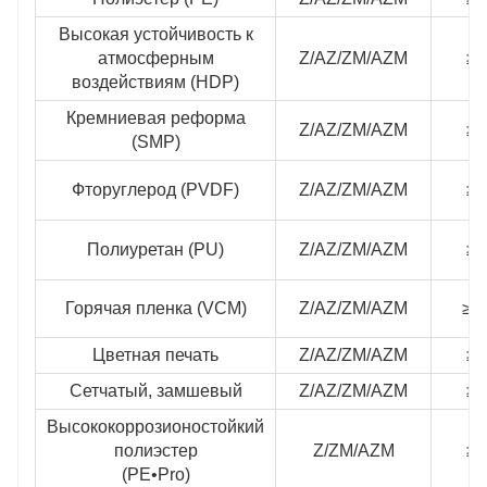
Высокая устойчивость к
атмосферным
Z/AZ/ZM/AZM
≥2
воздействиям (HDP)
Кремниевая реформа
Z/AZ/ZM/AZM
≥2
(SMP)
Фторуглерод (PVDF)
Z/AZ/ZM/AZM
≥2
Полиуретан (PU)
Z/AZ/ZM/AZM
≥4
Горячая пленка (VCM)
Z/AZ/ZM/AZM
≥1
Цветная печать
Z/AZ/ZM/AZM
≥2
Сетчатый, замшевый
Z/AZ/ZM/AZM
≥2
Высококоррозионостойкий
полиэстер
Z/ZM/AZM
≥2
(PE•Pro)