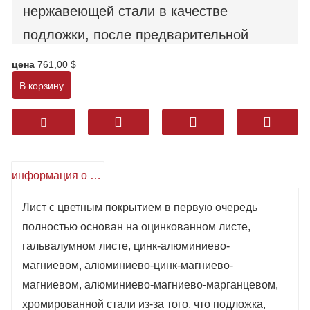
нержавеющей стали в качестве
подложки, после предварительной
обработки поверхности, с
цена
761,00 $
использованием метода валикового
В корзину
покрытия, покрытого несколькими
слоями жидкой краски, после выпечки
выпекать и охлаждать. В нем
используются полиэстер,
информация о продукте
модифицированный кремнием
Лист с цветным покрытием в первую очередь
полиэстер, устойчивый к атмосферным
полностью основан на оцинкованном листе,
воздействиям полиэстер,
гальвалумном листе, цинк-алюминиево-
магниевом, алюминиево-цинк-магниево-
поливинилиденфторид, эпоксидная
магниевом, алюминиево-магниево-марганцевом,
смола и высокогерметизирующие
хромированной стали из-за того, что подложка,