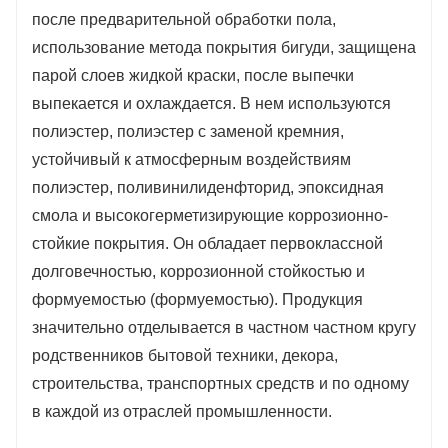
коррозионно-стойкие покрытия.
после предварительной обработки пола,
Он имеет отличную долговечность,
использование метода покрытия бигуди, защищена
парой слоев жидкой краски, после выпечки
коррозионную стойкость и формуемость
выпекается и охлаждается. В нем используются
(формуемость).
полиэстер, полиэстер с заменой кремния,
Продукция широко используется в
устойчивый к атмосферным воздействиям
бытовой технике, декорировании,
полиэстер, поливинилиденфторид, эпоксидная
строительстве, автомобилестроении и
смола и высокогерметизирующие коррозионно-
стойкие покрытия. Он обладает первоклассной
других отраслях промышленности.
долговечностью, коррозионной стойкостью и
формуемостью (формуемостью). Продукция
значительно отделывается в частном частном кругу
родственников бытовой техники, декора,
строительства, транспортных средств и по одному
в каждой из отраслей промышленности.