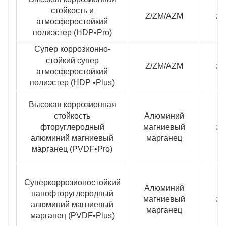
стойкость и
Z/ZM/AZM
≥2
атмосферостойкий
полиэстер (HDP•Pro)
Супер коррозионно-
стойкий супер
Z/ZM/AZM
≥3
атмосферостойкий
полиэстер (HDP •Plus)
Высокая коррозионная
стойкость
Алюминий
фторуглеродный
магниевый
≥2
алюминий магниевый
марганец
марганец (PVDF•Pro)
Суперкоррозионостойкий
Алюминий
нанофторуглеродный
магниевый
≥3
алюминий магниевый
марганец
марганец (PVDF•Plus)