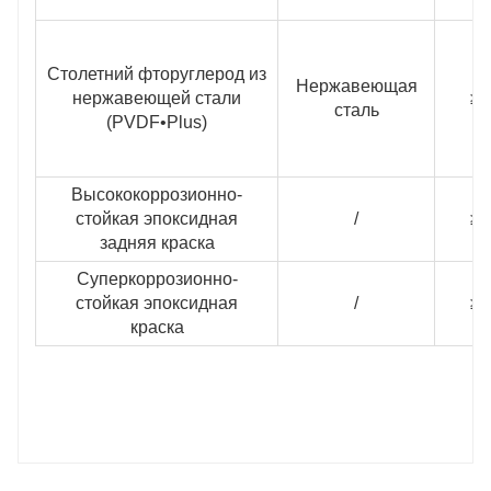
Столетний фторуглерод из
Нержавеющая
нержавеющей стали
≥3
сталь
(PVDF•Plus)
Высококоррозионно-
стойкая эпоксидная
/
≥1
задняя краска
Суперкоррозионно-
стойкая эпоксидная
/
≥2
краска