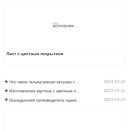
Лист с цветным покрытием
2023-03-21
Что такое гальвалумная катушка с цветным покрытием?
2023-03-21
Изготовление картона с цветным покрытием: картон с цветным покрытием «Снежинка» для украшения правильно скатывается с производственной линии
2023-03-21
Шаньдунский производитель оцинкованного листа с цветным покрытием предоставит вам объяснение своего программного обеспечения.