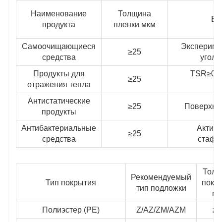
Наименование
Толщина
Ба
продукта
пленки мкм
Самоочищающиеся
Экспериме
≥25
средства
угол 
Продукты для
TSR≥0.25
≥25
отражения тепла
Антистатические
≥25
Поверхно
продукты
Антибактериальные
Активн
≥25
средства
стафи
Толщ
Рекомендуемый
Тип покрытия
покр
тип подложки
мк
Полиэстер (PE)
Z/AZ/ZM/AZM
≥2