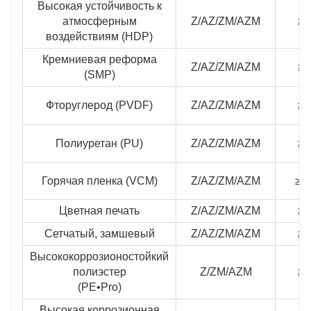
Высокая устойчивость к
атмосферным
Z/AZ/ZM/AZM
≥2
воздействиям (HDP)
Кремниевая реформа
Z/AZ/ZM/AZM
≥2
(SMP)
Фторуглерод (PVDF)
Z/AZ/ZM/AZM
≥2
Полиуретан (PU)
Z/AZ/ZM/AZM
≥4
Горячая пленка (VCM)
Z/AZ/ZM/AZM
≥1
Цветная печать
Z/AZ/ZM/AZM
≥2
Сетчатый, замшевый
Z/AZ/ZM/AZM
≥2
Высококоррозионостойкий
полиэстер
Z/ZM/AZM
≥2
(PE•Pro)
Высокая коррозионная