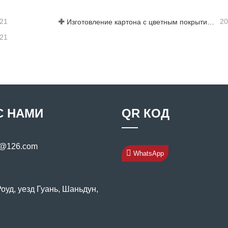
-21
20
Изготовление картона с цветным покрытием: картон с цветным покрытием «Снежинка» для украшения правильно скатывается с производственной линии
-21
С НАМИ
QR КОД
s@126.com
WhatsApp
уд, уезд Гуань, Шаньдун,