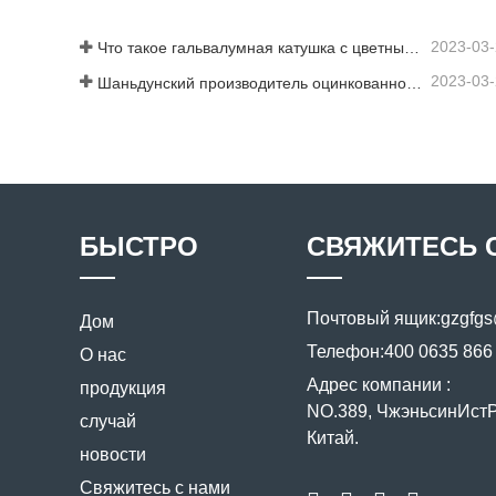
2023-03
Что такое гальвалумная катушка с цветным покрытием?
2023-03
Шаньдунский производитель оцинкованного листа с цветным покрытием предоставит вам объяснение своего программного обеспечения.
БЫСТРО
СВЯЖИТЕСЬ 
Почтовый ящик:
gzgfg
Дом
Телефон:
400 0635 866
О нас
Адрес компании :
продукция
NO.389, ЧжэньсинИстРо
случай
Китай.
новости
Свяжитесь с нами