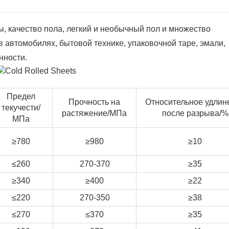
, качество пола, легкий и необычный пол и множество
 автомобилях, бытовой технике, упаковочной таре, эмали,
нности.
Предел
Прочность на
Относительное удлин
текучести/
растяжение/МПа
после разрыва/%
МПа
≥780
≥980
≥10
≤260
270-370
≥35
≥340
≥400
≥22
≤220
270-350
≥38
≤270
≤370
≥35