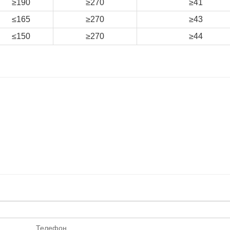
≥190
≥270
≥41
≤165
≥270
≥43
≤150
≥270
≥44
Телефон