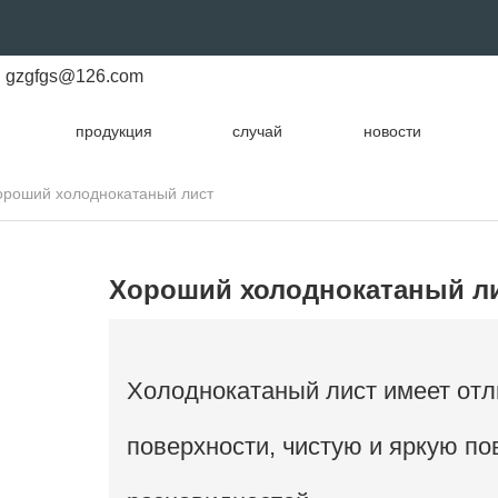
gzgfgs@126.com
продукция
случай
новости
ороший холоднокатаный лист
Хороший холоднокатаный л
Холоднокатаный лист имеет отл
поверхности, чистую и яркую по