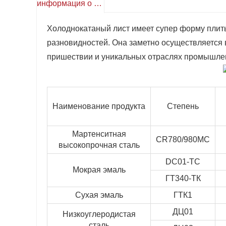
информация о продукте
Холоднокатаный лист имеет супер форму плиты
разновидностей. Она заметно осуществляется в
пришествии и уникальных отраслях промышле
Наименование продукта
Степень
Мартенситная
CR780/980МС
высокопрочная сталь
DC01-TC
Мокрая эмаль
ГТ340-ТК
Сухая эмаль
ГТК1
ДЦ01
Низкоуглеродистая
сталь