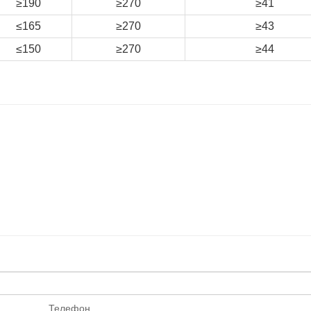
≥190
≥270
≥41
≤165
≥270
≥43
≤150
≥270
≥44
Телефон