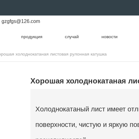
gzgfgs@126.com
продукция
случай
новости
орошая холоднокатаная листовая рулонная катушка
Хорошая холоднокатаная ли
Холоднокатаный лист имеет отл
поверхности, чистую и яркую по