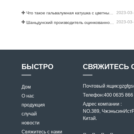
2023-03
Что такое гальвалумная катушка с цветным покрытием?
2023-03
Шаньдунский производитель оцинкованного листа с цветным покрытием предоставит вам объяснение своего программного обеспечения.
БЫСТРО
СВЯЖИТЕСЬ 
Почтовый ящик:
gzgfg
Дом
Телефон:
400 0635 866
О нас
Адрес компании :
продукция
NO.389, ЧжэньсинИстРо
случай
Китай.
новости
Свяжитесь с нами