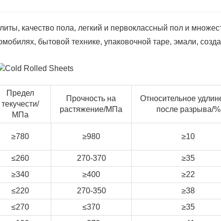
иты, качество пола, легкий и первоклассный пол и множес
омобилях, бытовой технике, упаковочной таре, эмали, созд
Предел
Прочность на
Относительное удлин
текучести/
растяжение/МПа
после разрыва/%
МПа
≥780
≥980
≥10
≤260
270-370
≥35
≥340
≥400
≥22
≤220
270-350
≥38
≤270
≤370
≥35