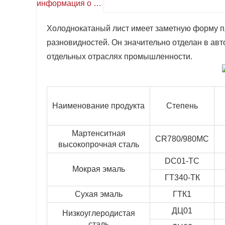
информация о продукте
Холоднокатаный лист имеет заметную форму пл
разновидностей. Он значительно отделан в авт
отдельных отраслях промышленности.
Наименование продукта
Степень
Мартенситная
CR780/980МС
высокопрочная сталь
DC01-TC
Мокрая эмаль
ГТ340-ТК
Сухая эмаль
ГТК1
ДЦ01
Низкоуглеродистая
сталь