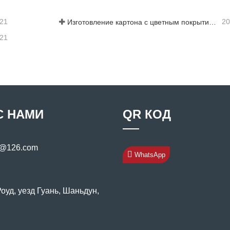
-21
20
Изготовление картона с цветным покрытием: картон с цветным покрытием «Снежинка» для украшения правильно скатывается с производственной линии
-21
С НАМИ
QR КОД
s@126.com
WhatsApp
уд, уезд Гуань, Шаньдун,